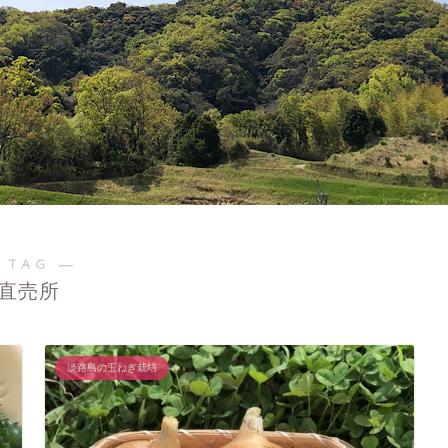
 TAG ―
直売所
淡路島の玉ねぎ栽培