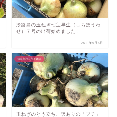
淡路島の玉ねぎ七宝早生（しちほうわ
せ）７号の出荷始めました！
日
2021年5月6日
淡路島の玉ねぎ栽培
玉ねぎのとう立ち、訳ありの「ブチ」