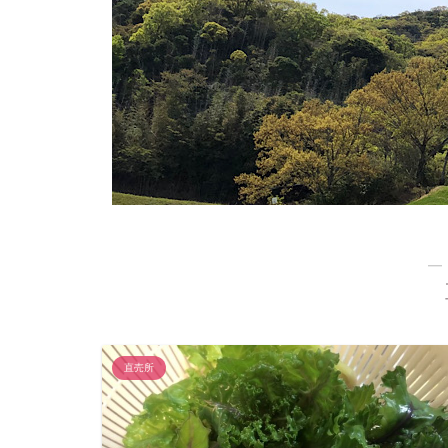
―
直売所