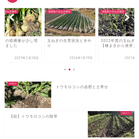
島の玉ねぎ栽培
淡路島の玉ねぎ栽培
淡路島の玉ねぎ栽培
ねぎの収穫量が少し増
玉ねぎの生育状況と水や
2022年度の玉ねぎ
てきました
り
【種まきから発芽ま
2025年2月28日
2026年1月19日
2021年9
トウモロコシの追肥と土寄せ
【続】トウモロコシの除草