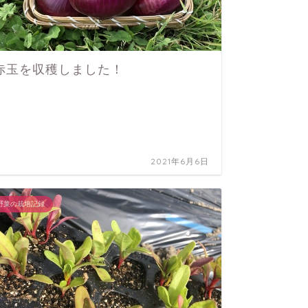
赤玉を収穫しました！
ピーマ
野菜の栽培
2021年6月6日
野菜の栽培記録
里芋を