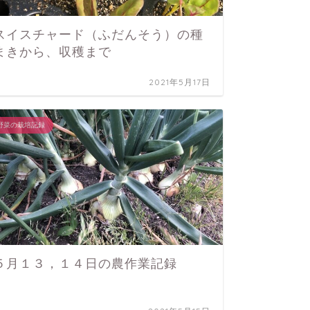
スイスチャード（ふだんそう）の種
まきから、収穫まで
淡路島の玉
2021年5月17日
野菜の栽培記録
ある日
５月１３，１４日の農作業記録
野菜の栽培