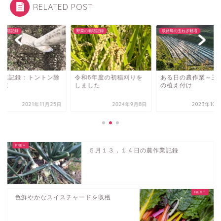
RELATED POST
の栽培記録
野菜の栽培記録
淡路島の玉ねぎ栽培
作業記録：トントン除
令和6年度の初稲刈りを
ある日の農作業～玉
作業
しました
の植え付け
2021年11月25日
2024年9月8日
2023年10
５月１３，１４日の農作業記録
色鮮やかなスイスチャードを収穫