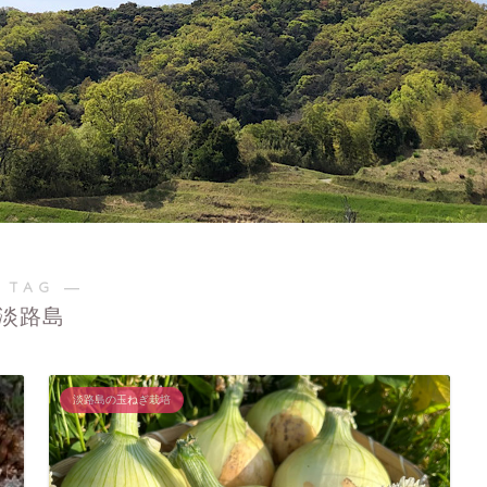
 TAG ―
淡路島
淡路島の玉ねぎ栽培