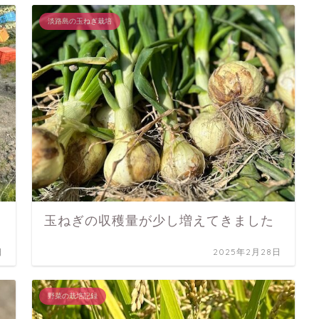
淡路島の玉ねぎ栽培
玉ねぎの収穫量が少し増えてきました
日
2025年2月28日
野菜の栽培記録