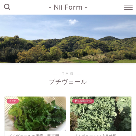
- Nii Farm -
― TAG ―
プチヴェール
直売所
野菜の栽培記録
プチヴェールの収穫・販売開
プチヴェールの成長状況