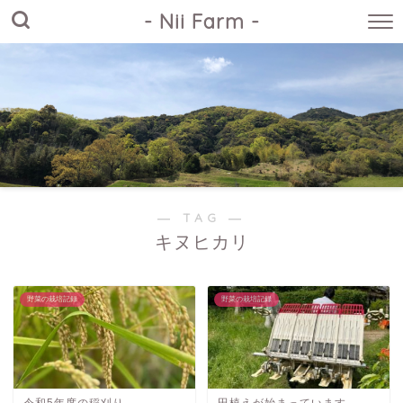
- Nii Farm -
― TAG ―
キヌヒカリ
野菜の栽培記録
野菜の栽培記録
令和5年度の稲刈り
田植えが始まっています