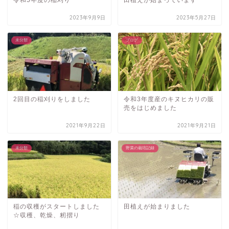
2023年9月9日
2023年5月27日
未分類
ブログ
2回目の稲刈りをしました
令和3年度産のキヌヒカリの販
売をはじめました
2021年9月22日
2021年9月21日
未分類
野菜の栽培記録
稲の収穫がスタートしました
田植えが始まりました
☆収穫、乾燥、籾摺り