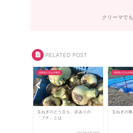
クリーマで
RELATED POST
淡路島の玉ねぎ栽培
淡路島の玉ねぎ栽
玉ねぎのとう立ち、訳ありの
玉ねぎの種
「ブチ」とは
ぎ収穫が始まり
2021年4月24日