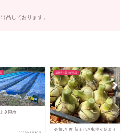
も出品しております。
培
淡路島の玉ねぎ栽培
淡
まき開始
玉
「
令和5年度 新玉ねぎ収穫が始まり
2025年8月30日