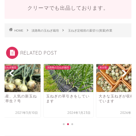
クリーマでも出品しております。
HOME
淡路島の玉ねぎ栽培
玉ねぎ定植前の葉切り(剪葉)作業
RELATED POST
島の玉ねぎ栽培
淡路島の玉ねぎ栽培
未分類
路島産、人気の新玉ね
玉ねぎの草引きをしてい
大きな玉ねぎが収穫
七宝早生７号
ます
ています
2021年5月10日
2024年1月23日
2026年3