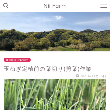
- Nii Farm -
淡路島の玉ねぎ栽培
玉ねぎ定植前の葉切り(剪葉)作業
2021年11月16日